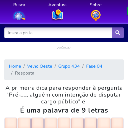
Busca
Aventura
Sobre
ANÚNCIO
Home
Velho Oeste
Grupo 434
Fase 04
Resposta
A primeira dica para responder à pergunta
"Pré-__, alguém com intenção de disputar
cargo público" é:
É uma palavra de 9 letras