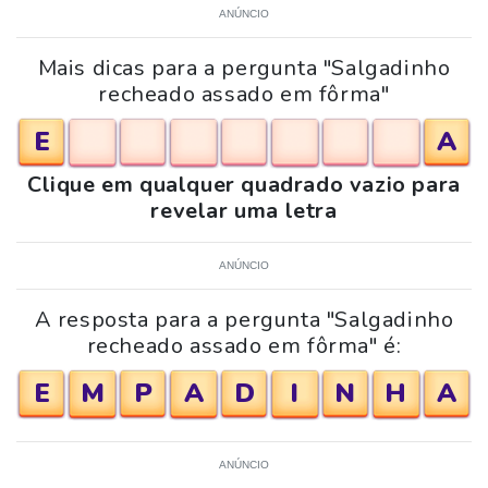
ANÚNCIO
Mais dicas para a pergunta "Salgadinho
recheado assado em fôrma"
E
A
Clique em qualquer quadrado vazio para
revelar uma letra
ANÚNCIO
A resposta para a pergunta "Salgadinho
recheado assado em fôrma" é:
E
M
P
A
D
I
N
H
A
ANÚNCIO