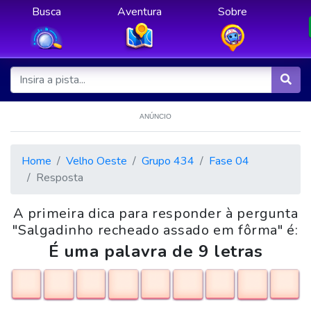
Busca
Aventura
Sobre
ANÚNCIO
Home
Velho Oeste
Grupo 434
Fase 04
Resposta
A primeira dica para responder à pergunta
"Salgadinho recheado assado em fôrma" é:
É uma palavra de 9 letras