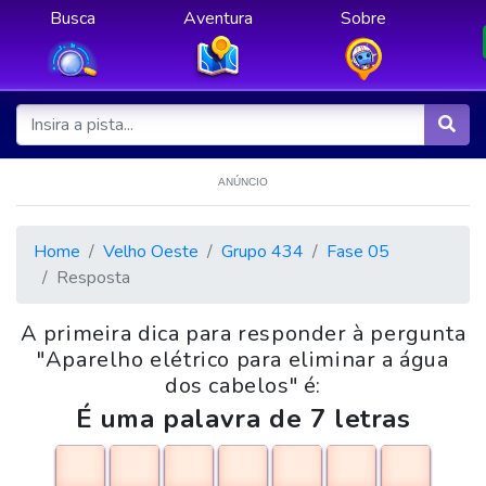
Busca
Aventura
Sobre
ANÚNCIO
Home
Velho Oeste
Grupo 434
Fase 05
Resposta
A primeira dica para responder à pergunta
"Aparelho elétrico para eliminar a água
dos cabelos" é:
É uma palavra de 7 letras