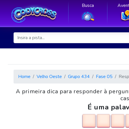
Busca
Avent
Home
Velho Oeste
Grupo 434
Fase 05
Resp
A primeira dica para responder à pergu
cas
É uma palav