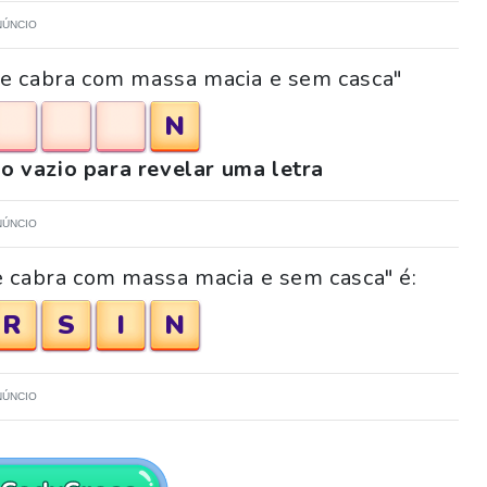
NÚNCIO
 de cabra com massa macia e sem casca"
N
o vazio para revelar uma letra
NÚNCIO
e cabra com massa macia e sem casca" é:
R
S
I
N
NÚNCIO