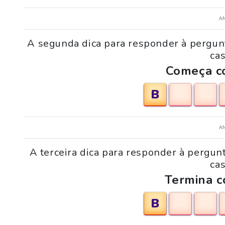
A
A segunda dica para responder à pergun
cas
Começa co
B
A
A terceira dica para responder à pergu
cas
Termina c
B