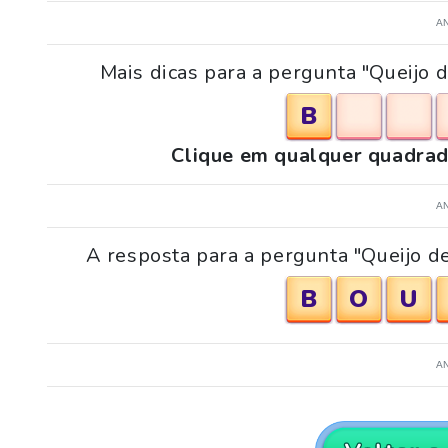
A
Mais dicas para a pergunta "Queijo
B
Clique em qualquer quadrad
A
A resposta para a pergunta "Queijo d
B
O
U
A